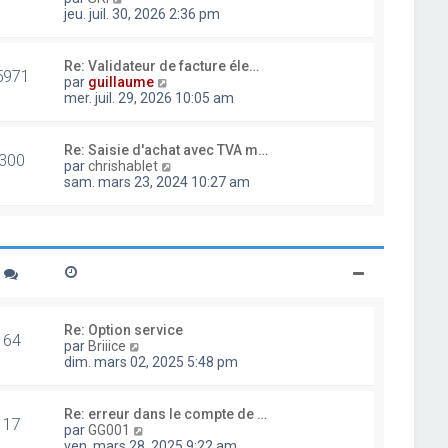
d
o
jeu. juil. 30, 2026 2:36 pm
e
i
r
r
n
l
Re: Validateur de facture éle…
i
5971
e
V
par
guillaume
e
d
o
mer. juil. 29, 2026 10:05 am
r
e
i
m
r
r
e
n
l
Re: Saisie d'achat avec TVA m…
s
i
300
e
V
par
chrishablet
s
e
d
o
sam. mars 23, 2024 10:27 am
a
r
e
i
g
m
r
r
e
e
n
l
s
i
e
s
e
d
a
r
e
g
m
r
e
e
n
s
i
Re: Option service
s
64
e
V
par
Briiice
a
r
o
dim. mars 02, 2025 5:48 pm
g
m
i
e
e
r
s
l
Re: erreur dans le compte de …
s
17
e
V
par
GG001
a
d
o
ven. mars 28, 2025 9:22 am