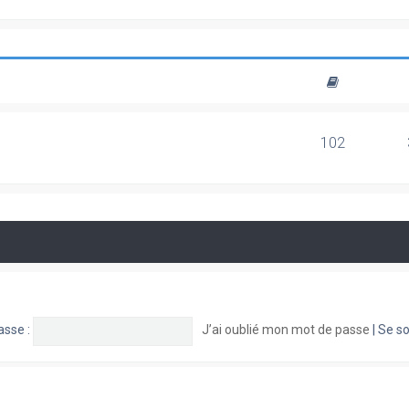
102
asse :
J’ai oublié mon mot de passe
|
Se so