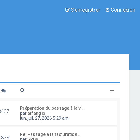
S’enregistrer
Connexion
Préparation du passage à la v…
3407
V
par
arfang
o
lun. juil. 27, 2026 5:29 am
i
r
l
Re: Passage à la facturation …
1873
e
V
par
SRI