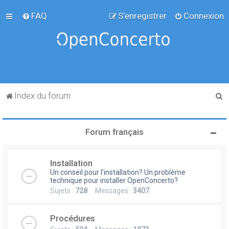
FAQ
S’enregistrer
Connexion
R
Index du forum
e
c
Forum français
h
e
Installation
r
Un conseil pour l'installation? Un problème
c
technique pour installer OpenConcerto?
Sujets :
728
Messages :
3407
h
e
Procédures
r