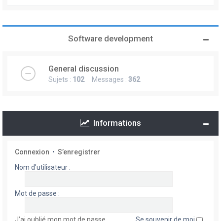
Software development
General discussion
Sujets :
102
Messages :
362
Informations
Connexion
•
S’enregistrer
Nom d’utilisateur :
Mot de passe :
J’ai oublié mon mot de passe
Se souvenir de moi