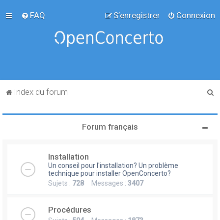
FAQ
S’enregistrer
Connexion
R
Index du forum
e
c
Forum français
h
e
Installation
r
Un conseil pour l'installation? Un problème
c
technique pour installer OpenConcerto?
Sujets :
728
Messages :
3407
h
e
Procédures
r