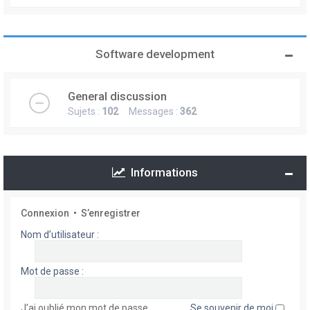
Software development
General discussion
Sujets :
102
Messages :
362
Informations
Connexion
•
S’enregistrer
Nom d’utilisateur :
Mot de passe :
J’ai oublié mon mot de passe
Se souvenir de moi