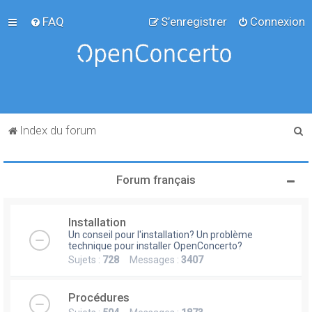
FAQ
S’enregistrer
Connexion
R
Index du forum
e
c
Forum français
h
e
Installation
r
Un conseil pour l'installation? Un problème
c
technique pour installer OpenConcerto?
Sujets :
728
Messages :
3407
h
e
Procédures
r