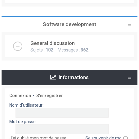
Software development
General discussion
Sujets :
102
Messages :
362
Informations
Connexion
•
S’enregistrer
Nom d’utilisateur :
Mot de passe :
J’ai oublié mon mot de passe
Se souvenir de moi