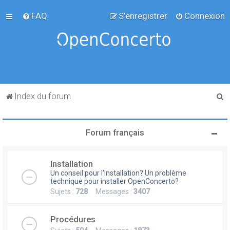
FAQ
S’enregistrer
Connexion
R
Index du forum
e
c
Forum français
h
e
Installation
r
Un conseil pour l'installation? Un problème
c
technique pour installer OpenConcerto?
Sujets :
728
Messages :
3407
h
e
Procédures
r