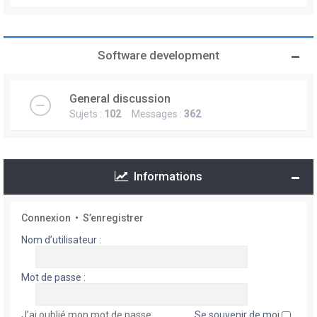
Software development
General discussion
Sujets :
102
Messages :
362
Informations
Connexion
•
S’enregistrer
Nom d’utilisateur :
Mot de passe :
J’ai oublié mon mot de passe
Se souvenir de moi