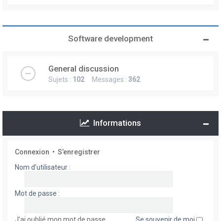
Software development
General discussion
Sujets :
102
Messages :
362
Informations
Connexion
•
S’enregistrer
Nom d’utilisateur :
Mot de passe :
J’ai oublié mon mot de passe
Se souvenir de moi