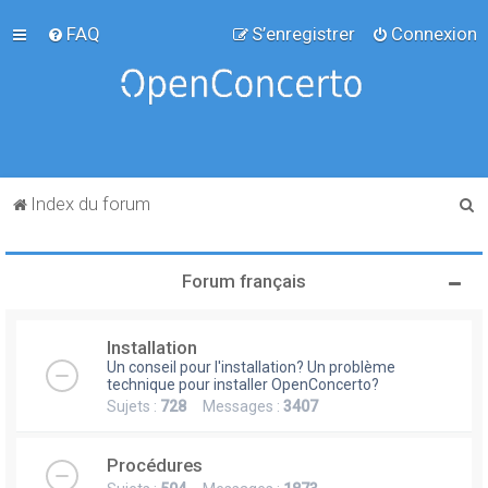
FAQ
S’enregistrer
Connexion
R
Index du forum
e
c
Forum français
h
e
Installation
r
Un conseil pour l'installation? Un problème
c
technique pour installer OpenConcerto?
Sujets :
728
Messages :
3407
h
e
Procédures
r