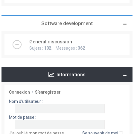
Software development
General discussion
Sujets :
102
Messages :
362
Informations
Connexion
•
S’enregistrer
Nom d’utilisateur :
Mot de passe :
J’ai oublié mon mot de passe
Se souvenir de moi