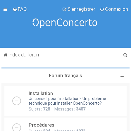
FAQ
S’enregistrer
Connexion
R
Index du forum
e
c
Forum français
h
e
Installation
r
Un conseil pour l'installation? Un problème
c
technique pour installer OpenConcerto?
Sujets :
728
Messages :
3407
h
e
Procédures
r