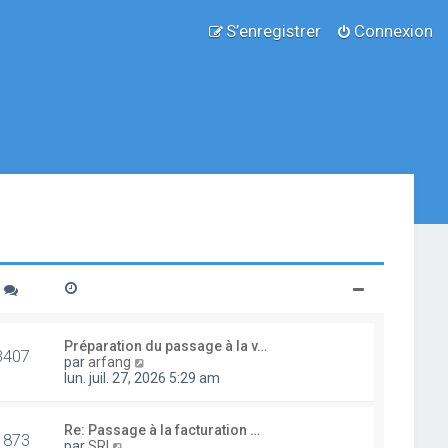
S’enregistrer
Connexion
Préparation du passage à la v…
3407
V
par
arfang
o
lun. juil. 27, 2026 5:29 am
i
r
l
Re: Passage à la facturation …
1873
e
V
par
SRI