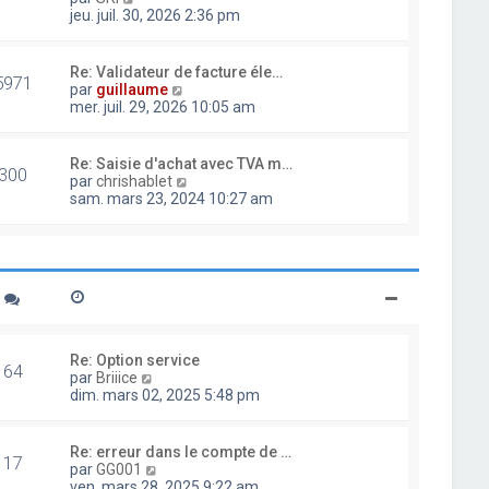
d
o
jeu. juil. 30, 2026 2:36 pm
e
i
r
r
n
l
Re: Validateur de facture éle…
i
5971
e
V
par
guillaume
e
d
o
mer. juil. 29, 2026 10:05 am
r
e
i
m
r
r
e
n
l
Re: Saisie d'achat avec TVA m…
s
i
300
e
V
par
chrishablet
s
e
d
o
sam. mars 23, 2024 10:27 am
a
r
e
i
g
m
r
r
e
e
n
l
s
i
e
s
e
d
a
r
e
g
m
r
e
e
n
s
i
Re: Option service
s
64
e
V
par
Briiice
a
r
o
dim. mars 02, 2025 5:48 pm
g
m
i
e
e
r
s
l
Re: erreur dans le compte de …
s
17
e
V
par
GG001
a
d
o
ven. mars 28, 2025 9:22 am