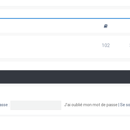
102
asse :
J’ai oublié mon mot de passe
|
Se so