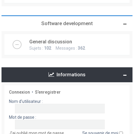
Software development
General discussion
Sujets :
102
Messages :
362
Informations
Connexion
•
S’enregistrer
Nom d’utilisateur :
Mot de passe :
J’ai oublié mon mot de passe
Se souvenir de moi