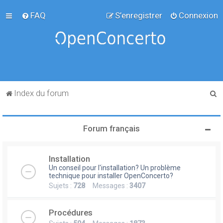
FAQ
S’enregistrer
Connexion
R
Index du forum
e
c
Forum français
h
e
Installation
r
Un conseil pour l'installation? Un problème
c
technique pour installer OpenConcerto?
Sujets :
728
Messages :
3407
h
e
Procédures
r