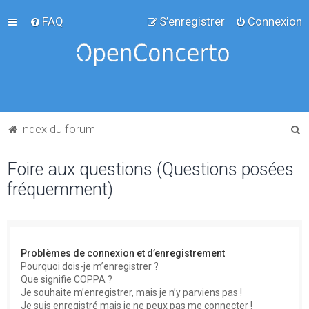
FAQ
S’enregistrer
Connexion
R
Index du forum
e
Foire aux questions (Questions posées
c
fréquemment)
h
e
r
c
Problèmes de connexion et d’enregistrement
h
Pourquoi dois-je m’enregistrer ?
Que signifie COPPA ?
e
Je souhaite m’enregistrer, mais je n’y parviens pas !
r
Je suis enregistré mais je ne peux pas me connecter !