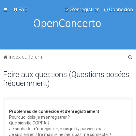
FAQ
S’enregistrer
Connexion
R
Index du forum
e
Foire aux questions (Questions posées
c
fréquemment)
h
e
r
c
Problèmes de connexion et d’enregistrement
h
Pourquoi dois-je m’enregistrer ?
Que signifie COPPA ?
e
Je souhaite m’enregistrer, mais je n’y parviens pas !
r
Je suis enregistré mais je ne peux pas me connecter !