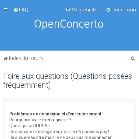
FAQ
S’enregistrer
Connexion
R
Index du forum
e
Foire aux questions (Questions posées
c
fréquemment)
h
e
r
c
Problèmes de connexion et d’enregistrement
h
Pourquoi dois-je m’enregistrer ?
Que signifie COPPA ?
e
Je souhaite m’enregistrer, mais je n’y parviens pas !
r
Je suis enregistré mais je ne peux pas me connecter !