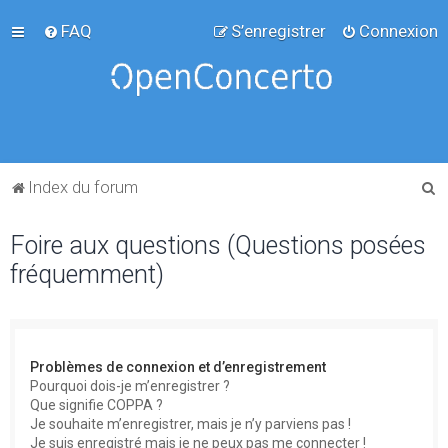
FAQ
S’enregistrer
Connexion
R
Index du forum
e
Foire aux questions (Questions posées
c
fréquemment)
h
e
r
c
Problèmes de connexion et d’enregistrement
h
Pourquoi dois-je m’enregistrer ?
Que signifie COPPA ?
e
Je souhaite m’enregistrer, mais je n’y parviens pas !
r
Je suis enregistré mais je ne peux pas me connecter !