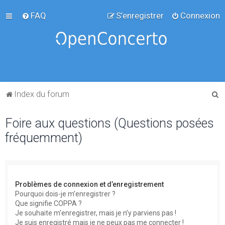
FAQ
S’enregistrer
Connexion
R
Index du forum
e
Foire aux questions (Questions posées
c
fréquemment)
h
e
r
c
Problèmes de connexion et d’enregistrement
h
Pourquoi dois-je m’enregistrer ?
Que signifie COPPA ?
e
Je souhaite m’enregistrer, mais je n’y parviens pas !
r
Je suis enregistré mais je ne peux pas me connecter !