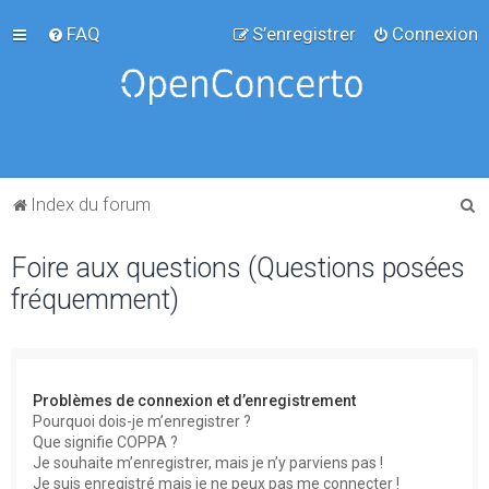
FAQ
S’enregistrer
Connexion
R
Index du forum
e
Foire aux questions (Questions posées
c
fréquemment)
h
e
r
c
Problèmes de connexion et d’enregistrement
h
Pourquoi dois-je m’enregistrer ?
Que signifie COPPA ?
e
Je souhaite m’enregistrer, mais je n’y parviens pas !
r
Je suis enregistré mais je ne peux pas me connecter !