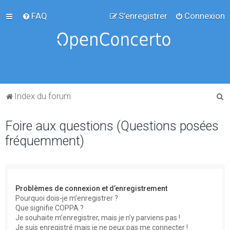
FAQ
S’enregistrer
Connexion
R
Index du forum
e
Foire aux questions (Questions posées
c
fréquemment)
h
e
r
c
Problèmes de connexion et d’enregistrement
h
Pourquoi dois-je m’enregistrer ?
Que signifie COPPA ?
e
Je souhaite m’enregistrer, mais je n’y parviens pas !
r
Je suis enregistré mais je ne peux pas me connecter !