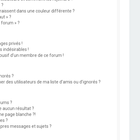
 ?
issent dans une couleur différente ?
ut » ?
u forum » ?
es privés !
 indésirables !
abusif d’un membre de ce forum !
norés ?
 des utilisateurs de ma liste d’amis ou d’ignorés ?
rums ?
 aucun résultat ?
ne page blanche ?!
es ?
pres messages et sujets ?