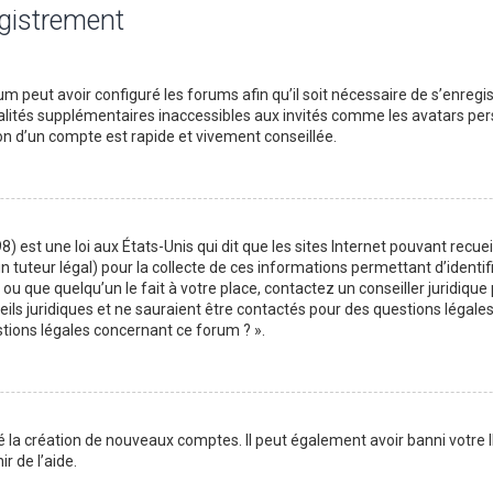
egistrement
m peut avoir configuré les forums afin qu’il soit nécessaire de s’enregi
lités supplémentaires inaccessibles aux invités comme les avatars perso
on d’un compte est rapide et vivement conseillée.
) est une loi aux États-Unis qui dit que les sites Internet pouvant recu
n tuteur légal) pour la collecte de ces informations permettant d’identif
ou que quelqu’un le fait à votre place, contactez un conseiller juridique
ils juridiques et ne sauraient être contactés pour des questions légales
stions légales concernant ce forum ? ».
é la création de nouveaux comptes. Il peut également avoir banni votre I
r de l’aide.