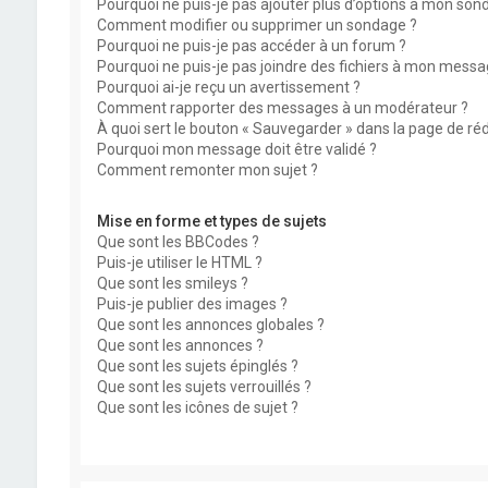
Pourquoi ne puis-je pas ajouter plus d’options à mon son
Comment modifier ou supprimer un sondage ?
Pourquoi ne puis-je pas accéder à un forum ?
Pourquoi ne puis-je pas joindre des fichiers à mon messa
Pourquoi ai-je reçu un avertissement ?
Comment rapporter des messages à un modérateur ?
À quoi sert le bouton « Sauvegarder » dans la page de r
Pourquoi mon message doit être validé ?
Comment remonter mon sujet ?
Mise en forme et types de sujets
Que sont les BBCodes ?
Puis-je utiliser le HTML ?
Que sont les smileys ?
Puis-je publier des images ?
Que sont les annonces globales ?
Que sont les annonces ?
Que sont les sujets épinglés ?
Que sont les sujets verrouillés ?
Que sont les icônes de sujet ?