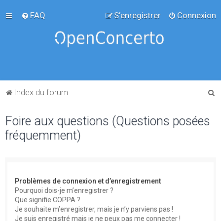
FAQ
S’enregistrer
Connexion
R
Index du forum
e
Foire aux questions (Questions posées
c
fréquemment)
h
e
r
c
Problèmes de connexion et d’enregistrement
h
Pourquoi dois-je m’enregistrer ?
Que signifie COPPA ?
e
Je souhaite m’enregistrer, mais je n’y parviens pas !
r
Je suis enregistré mais je ne peux pas me connecter !