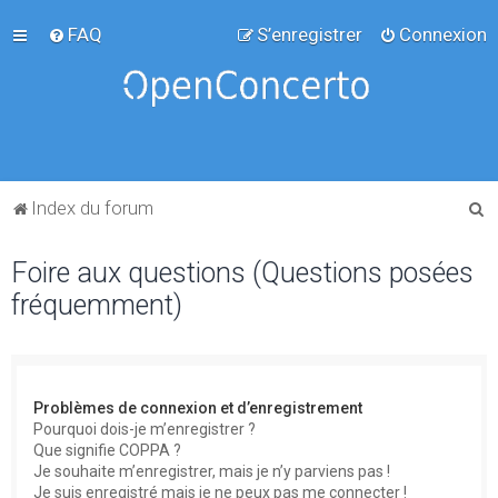
FAQ
S’enregistrer
Connexion
R
Index du forum
e
Foire aux questions (Questions posées
c
fréquemment)
h
e
r
c
Problèmes de connexion et d’enregistrement
h
Pourquoi dois-je m’enregistrer ?
Que signifie COPPA ?
e
Je souhaite m’enregistrer, mais je n’y parviens pas !
r
Je suis enregistré mais je ne peux pas me connecter !