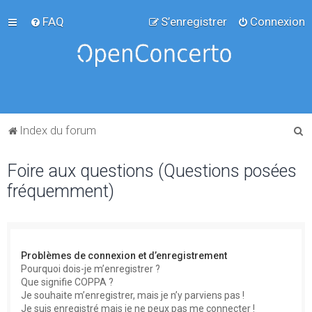
FAQ
S’enregistrer
Connexion
R
Index du forum
e
Foire aux questions (Questions posées
c
fréquemment)
h
e
r
c
Problèmes de connexion et d’enregistrement
h
Pourquoi dois-je m’enregistrer ?
Que signifie COPPA ?
e
Je souhaite m’enregistrer, mais je n’y parviens pas !
r
Je suis enregistré mais je ne peux pas me connecter !