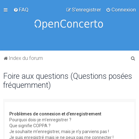
FAQ
S’enregistrer
Connexion
R
Index du forum
e
Foire aux questions (Questions posées
c
fréquemment)
h
e
r
c
Problèmes de connexion et d’enregistrement
h
Pourquoi dois-je m’enregistrer ?
Que signifie COPPA ?
e
Je souhaite m’enregistrer, mais je n’y parviens pas !
r
Je suis enregistré mais je ne peux pas me connecter !