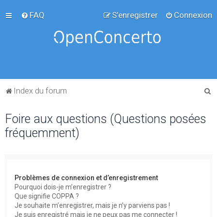
FAQ
S’enregistrer
Connexion
R
Index du forum
e
Foire aux questions (Questions posées
c
fréquemment)
h
e
r
c
Problèmes de connexion et d’enregistrement
h
Pourquoi dois-je m’enregistrer ?
Que signifie COPPA ?
e
Je souhaite m’enregistrer, mais je n’y parviens pas !
r
Je suis enregistré mais je ne peux pas me connecter !