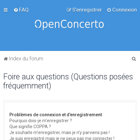
FAQ
S’enregistrer
Connexion
R
Index du forum
e
Foire aux questions (Questions posées
c
fréquemment)
h
e
r
c
Problèmes de connexion et d’enregistrement
h
Pourquoi dois-je m’enregistrer ?
Que signifie COPPA ?
e
Je souhaite m’enregistrer, mais je n’y parviens pas !
r
Je suis enregistré mais je ne peux pas me connecter !