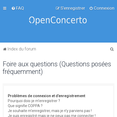
FAQ
S’enregistrer
Connexion
R
Index du forum
e
Foire aux questions (Questions posées
c
fréquemment)
h
e
r
c
Problèmes de connexion et d’enregistrement
h
Pourquoi dois-je m’enregistrer ?
Que signifie COPPA ?
e
Je souhaite m’enregistrer, mais je n’y parviens pas !
r
Je suis enregistré mais je ne peux pas me connecter !