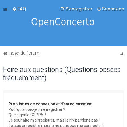
FAQ
S’enregistrer
Connexion
R
Index du forum
e
Foire aux questions (Questions posées
c
fréquemment)
h
e
r
c
Problèmes de connexion et d’enregistrement
h
Pourquoi dois-je m’enregistrer ?
Que signifie COPPA ?
e
Je souhaite m’enregistrer, mais je n’y parviens pas !
r
Je suis enregistré mais je ne peux pas me connecter !