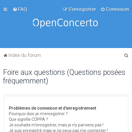
FAQ
S’enregistrer
Connexion
R
Index du forum
e
Foire aux questions (Questions posées
c
fréquemment)
h
e
r
c
Problèmes de connexion et d’enregistrement
h
Pourquoi dois-je m’enregistrer ?
Que signifie COPPA ?
e
Je souhaite m’enregistrer, mais je n’y parviens pas !
r
Je suis enregistré mais je ne peux pas me connecter !