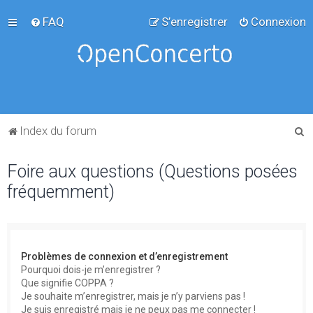
FAQ
S’enregistrer
Connexion
R
Index du forum
e
Foire aux questions (Questions posées
c
fréquemment)
h
e
r
c
Problèmes de connexion et d’enregistrement
h
Pourquoi dois-je m’enregistrer ?
Que signifie COPPA ?
e
Je souhaite m’enregistrer, mais je n’y parviens pas !
r
Je suis enregistré mais je ne peux pas me connecter !