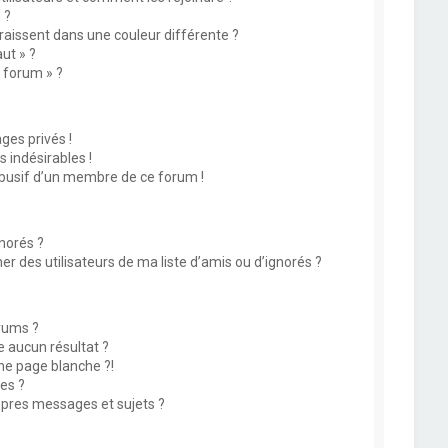
 ?
issent dans une couleur différente ?
ut » ?
u forum » ?
es privés !
 indésirables !
abusif d’un membre de ce forum !
norés ?
 des utilisateurs de ma liste d’amis ou d’ignorés ?
rums ?
 aucun résultat ?
ne page blanche ?!
es ?
pres messages et sujets ?