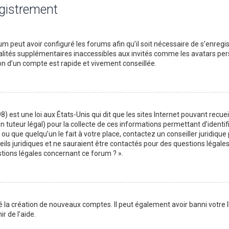
egistrement
m peut avoir configuré les forums afin qu’il soit nécessaire de s’enregi
lités supplémentaires inaccessibles aux invités comme les avatars perso
on d’un compte est rapide et vivement conseillée.
) est une loi aux États-Unis qui dit que les sites Internet pouvant recu
n tuteur légal) pour la collecte de ces informations permettant d’identif
ou que quelqu’un le fait à votre place, contactez un conseiller juridique
ils juridiques et ne sauraient être contactés pour des questions légales
stions légales concernant ce forum ? ».
é la création de nouveaux comptes. Il peut également avoir banni votre I
r de l’aide.