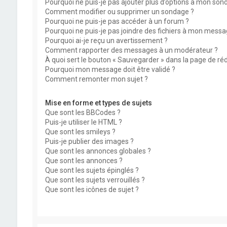
Pourquoi ne puis-je pas ajouter plus d’options à mon son
Comment modifier ou supprimer un sondage ?
Pourquoi ne puis-je pas accéder à un forum ?
Pourquoi ne puis-je pas joindre des fichiers à mon messa
Pourquoi ai-je reçu un avertissement ?
Comment rapporter des messages à un modérateur ?
À quoi sert le bouton « Sauvegarder » dans la page de r
Pourquoi mon message doit être validé ?
Comment remonter mon sujet ?
Mise en forme et types de sujets
Que sont les BBCodes ?
Puis-je utiliser le HTML ?
Que sont les smileys ?
Puis-je publier des images ?
Que sont les annonces globales ?
Que sont les annonces ?
Que sont les sujets épinglés ?
Que sont les sujets verrouillés ?
Que sont les icônes de sujet ?