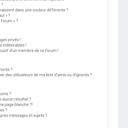
 ?
issent dans une couleur différente ?
ut » ?
u forum » ?
es privés !
 indésirables !
abusif d’un membre de ce forum !
norés ?
 des utilisateurs de ma liste d’amis ou d’ignorés ?
rums ?
 aucun résultat ?
ne page blanche ?!
es ?
pres messages et sujets ?