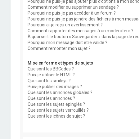
Pourquoi ne puis-je pas ajouter plus d’options à mon son
Comment modifier ou supprimer un sondage ?
Pourquoi ne puis-je pas accéder à un forum ?
Pourquoi ne puis-je pas joindre des fichiers à mon messa
Pourquoi ai-je reçu un avertissement ?
Comment rapporter des messages à un modérateur ?
À quoi sert le bouton « Sauvegarder » dans la page de r
Pourquoi mon message doit être validé ?
Comment remonter mon sujet ?
Mise en forme et types de sujets
Que sont les BBCodes ?
Puis-je utiliser le HTML ?
Que sont les smileys ?
Puis-je publier des images ?
Que sont les annonces globales ?
Que sont les annonces ?
Que sont les sujets épinglés ?
Que sont les sujets verrouillés ?
Que sont les icônes de sujet ?