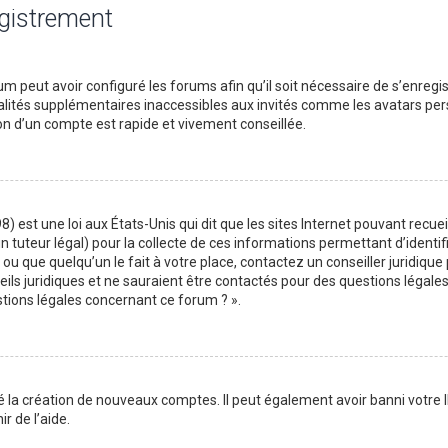
egistrement
m peut avoir configuré les forums afin qu’il soit nécessaire de s’enregi
lités supplémentaires inaccessibles aux invités comme les avatars perso
on d’un compte est rapide et vivement conseillée.
) est une loi aux États-Unis qui dit que les sites Internet pouvant recu
n tuteur légal) pour la collecte de ces informations permettant d’identif
ou que quelqu’un le fait à votre place, contactez un conseiller juridique
ils juridiques et ne sauraient être contactés pour des questions légales
stions légales concernant ce forum ? ».
é la création de nouveaux comptes. Il peut également avoir banni votre I
r de l’aide.