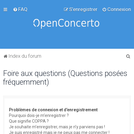
FAQ
S’enregistrer
Connexion
R
Index du forum
e
Foire aux questions (Questions posées
c
fréquemment)
h
e
r
c
Problèmes de connexion et d’enregistrement
h
Pourquoi dois-je m’enregistrer ?
Que signifie COPPA ?
e
Je souhaite m’enregistrer, mais je n’y parviens pas !
r
Je suis enregistré mais je ne peux pas me connecter !