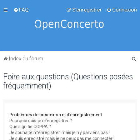
FAQ
S’enregistrer
Connexion
R
Index du forum
e
Foire aux questions (Questions posées
c
fréquemment)
h
e
r
c
Problèmes de connexion et d’enregistrement
h
Pourquoi dois-je m’enregistrer ?
Que signifie COPPA ?
e
Je souhaite m’enregistrer, mais je n’y parviens pas !
r
Je suis enregistré mais je ne peux pas me connecter !