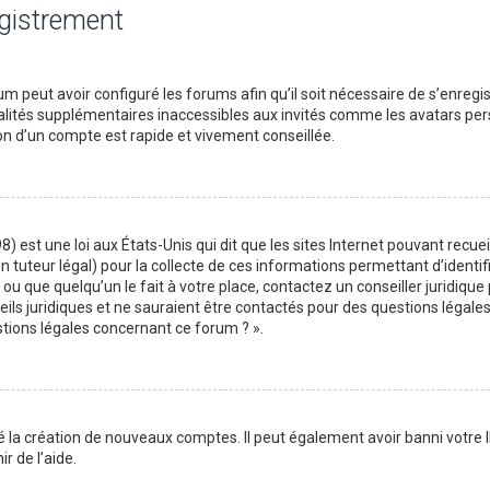
egistrement
m peut avoir configuré les forums afin qu’il soit nécessaire de s’enregi
lités supplémentaires inaccessibles aux invités comme les avatars perso
on d’un compte est rapide et vivement conseillée.
) est une loi aux États-Unis qui dit que les sites Internet pouvant recu
n tuteur légal) pour la collecte de ces informations permettant d’identif
ou que quelqu’un le fait à votre place, contactez un conseiller juridique
ils juridiques et ne sauraient être contactés pour des questions légales
stions légales concernant ce forum ? ».
é la création de nouveaux comptes. Il peut également avoir banni votre I
r de l’aide.