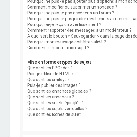
Pourquoi ne puis-je pas ajouter plus d’options à mon son
Comment modifier ou supprimer un sondage ?
Pourquoi ne puis-je pas accéder à un forum ?
Pourquoi ne puis-je pas joindre des fichiers à mon messa
Pourquoi ai-je reçu un avertissement ?
Comment rapporter des messages à un modérateur ?
À quoi sert le bouton « Sauvegarder » dans la page de r
Pourquoi mon message doit être validé ?
Comment remonter mon sujet ?
Mise en forme et types de sujets
Que sont les BBCodes ?
Puis-je utiliser le HTML ?
Que sont les smileys ?
Puis-je publier des images ?
Que sont les annonces globales ?
Que sont les annonces ?
Que sont les sujets épinglés ?
Que sont les sujets verrouillés ?
Que sont les icônes de sujet ?