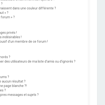
 ?
issent dans une couleur différente ?
ut » ?
u forum » ?
es privés !
 indésirables !
abusif d’un membre de ce forum !
norés ?
 des utilisateurs de ma liste d’amis ou d’ignorés ?
rums ?
 aucun résultat ?
ne page blanche ?!
es ?
pres messages et sujets ?