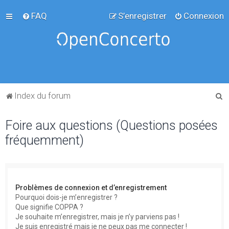
FAQ
S’enregistrer
Connexion
R
Index du forum
e
Foire aux questions (Questions posées
c
fréquemment)
h
e
r
c
Problèmes de connexion et d’enregistrement
h
Pourquoi dois-je m’enregistrer ?
Que signifie COPPA ?
e
Je souhaite m’enregistrer, mais je n’y parviens pas !
r
Je suis enregistré mais je ne peux pas me connecter !