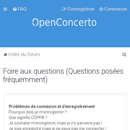
FAQ
S’enregistrer
Connexion
R
Index du forum
e
Foire aux questions (Questions posées
c
fréquemment)
h
e
r
c
Problèmes de connexion et d’enregistrement
h
Pourquoi dois-je m’enregistrer ?
Que signifie COPPA ?
e
Je souhaite m’enregistrer, mais je n’y parviens pas !
r
Je suis enregistré mais je ne peux pas me connecter !