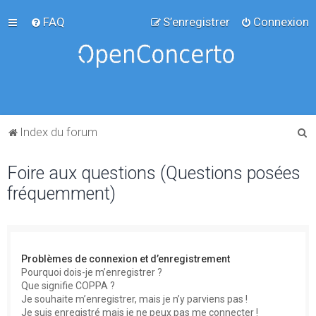
FAQ
S’enregistrer
Connexion
R
Index du forum
e
Foire aux questions (Questions posées
c
fréquemment)
h
e
r
c
Problèmes de connexion et d’enregistrement
h
Pourquoi dois-je m’enregistrer ?
Que signifie COPPA ?
e
Je souhaite m’enregistrer, mais je n’y parviens pas !
r
Je suis enregistré mais je ne peux pas me connecter !