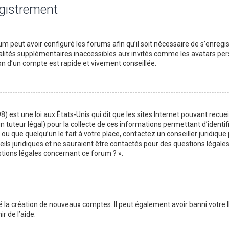
egistrement
m peut avoir configuré les forums afin qu’il soit nécessaire de s’enregi
lités supplémentaires inaccessibles aux invités comme les avatars perso
on d’un compte est rapide et vivement conseillée.
) est une loi aux États-Unis qui dit que les sites Internet pouvant recu
n tuteur légal) pour la collecte de ces informations permettant d’identif
ou que quelqu’un le fait à votre place, contactez un conseiller juridique
ils juridiques et ne sauraient être contactés pour des questions légales
stions légales concernant ce forum ? ».
é la création de nouveaux comptes. Il peut également avoir banni votre I
r de l’aide.