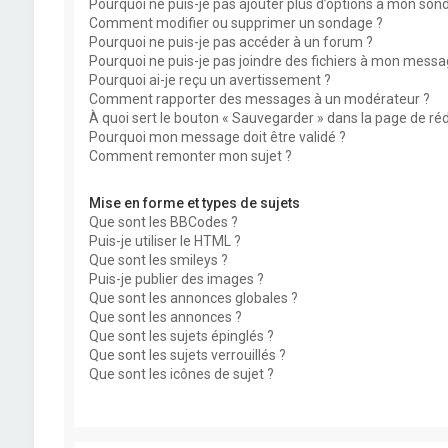
Pourquoi ne puis-je pas ajouter plus d’options à mon son
Comment modifier ou supprimer un sondage ?
Pourquoi ne puis-je pas accéder à un forum ?
Pourquoi ne puis-je pas joindre des fichiers à mon messa
Pourquoi ai-je reçu un avertissement ?
Comment rapporter des messages à un modérateur ?
À quoi sert le bouton « Sauvegarder » dans la page de r
Pourquoi mon message doit être validé ?
Comment remonter mon sujet ?
Mise en forme et types de sujets
Que sont les BBCodes ?
Puis-je utiliser le HTML ?
Que sont les smileys ?
Puis-je publier des images ?
Que sont les annonces globales ?
Que sont les annonces ?
Que sont les sujets épinglés ?
Que sont les sujets verrouillés ?
Que sont les icônes de sujet ?