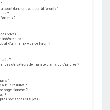
 ?
issent dans une couleur différente ?
ut » ?
u forum » ?
es privés !
 indésirables !
abusif d’un membre de ce forum !
norés ?
 des utilisateurs de ma liste d’amis ou d’ignorés ?
rums ?
 aucun résultat ?
ne page blanche ?!
es ?
pres messages et sujets ?