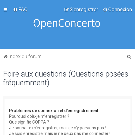
FAQ
S’enregistrer
Connexion
R
Index du forum
e
Foire aux questions (Questions posées
c
fréquemment)
h
e
r
c
Problèmes de connexion et d’enregistrement
h
Pourquoi dois-je m’enregistrer ?
Que signifie COPPA ?
e
Je souhaite m’enregistrer, mais je n’y parviens pas !
r
Je suis enregistré mais je ne peux pas me connecter !