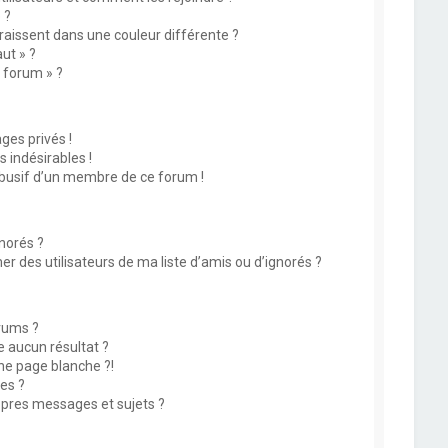
 ?
issent dans une couleur différente ?
ut » ?
u forum » ?
es privés !
 indésirables !
abusif d’un membre de ce forum !
norés ?
 des utilisateurs de ma liste d’amis ou d’ignorés ?
rums ?
 aucun résultat ?
ne page blanche ?!
es ?
pres messages et sujets ?