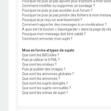
Pourquoi ne puis-je pas ajouter plus d’options à mon son
Comment modifier ou supprimer un sondage ?
Pourquoi ne puis-je pas accéder à un forum ?
Pourquoi ne puis-je pas joindre des fichiers à mon messa
Pourquoi ai-je reçu un avertissement ?
Comment rapporter des messages à un modérateur ?
À quoi sert le bouton « Sauvegarder » dans la page de r
Pourquoi mon message doit être validé ?
Comment remonter mon sujet ?
Mise en forme et types de sujets
Que sont les BBCodes ?
Puis-je utiliser le HTML ?
Que sont les smileys ?
Puis-je publier des images ?
Que sont les annonces globales ?
Que sont les annonces ?
Que sont les sujets épinglés ?
Que sont les sujets verrouillés ?
Que sont les icônes de sujet ?