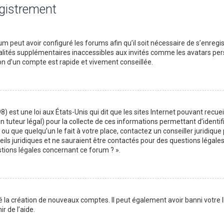
egistrement
m peut avoir configuré les forums afin qu’il soit nécessaire de s’enregi
lités supplémentaires inaccessibles aux invités comme les avatars perso
on d’un compte est rapide et vivement conseillée.
) est une loi aux États-Unis qui dit que les sites Internet pouvant recu
n tuteur légal) pour la collecte de ces informations permettant d’identif
ou que quelqu’un le fait à votre place, contactez un conseiller juridique
ils juridiques et ne sauraient être contactés pour des questions légales
stions légales concernant ce forum ? ».
é la création de nouveaux comptes. Il peut également avoir banni votre I
r de l’aide.