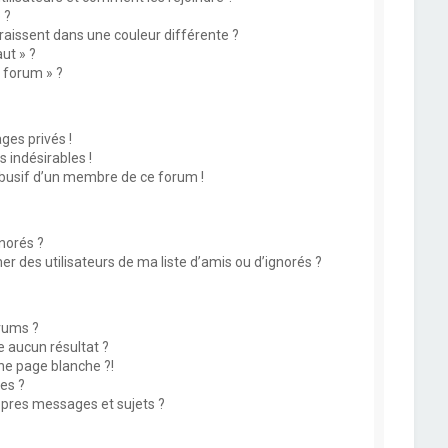
 ?
issent dans une couleur différente ?
ut » ?
u forum » ?
es privés !
 indésirables !
abusif d’un membre de ce forum !
norés ?
 des utilisateurs de ma liste d’amis ou d’ignorés ?
rums ?
 aucun résultat ?
ne page blanche ?!
es ?
pres messages et sujets ?