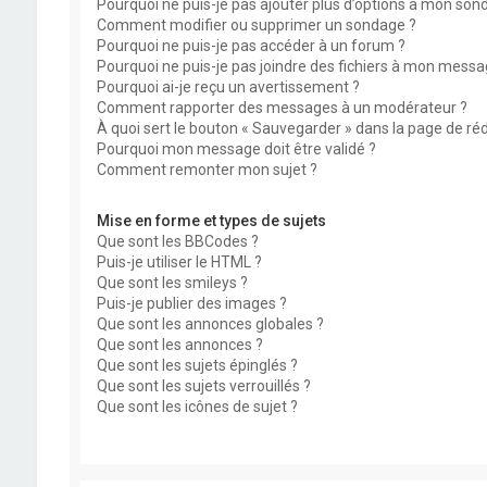
Pourquoi ne puis-je pas ajouter plus d’options à mon son
Comment modifier ou supprimer un sondage ?
Pourquoi ne puis-je pas accéder à un forum ?
Pourquoi ne puis-je pas joindre des fichiers à mon messa
Pourquoi ai-je reçu un avertissement ?
Comment rapporter des messages à un modérateur ?
À quoi sert le bouton « Sauvegarder » dans la page de r
Pourquoi mon message doit être validé ?
Comment remonter mon sujet ?
Mise en forme et types de sujets
Que sont les BBCodes ?
Puis-je utiliser le HTML ?
Que sont les smileys ?
Puis-je publier des images ?
Que sont les annonces globales ?
Que sont les annonces ?
Que sont les sujets épinglés ?
Que sont les sujets verrouillés ?
Que sont les icônes de sujet ?