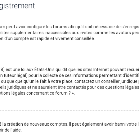
egistrement
m peut avoir configuré les forums afin qu’il soit nécessaire de s’enregi
lités supplémentaires inaccessibles aux invités comme les avatars perso
on d’un compte est rapide et vivement conseillée.
) est une loi aux États-Unis qui dit que les sites Internet pouvant recu
n tuteur légal) pour la collecte de ces informations permettant d’identif
ou que quelqu’un le fait à votre place, contactez un conseiller juridique
ils juridiques et ne sauraient être contactés pour des questions légales
stions légales concernant ce forum ? ».
é la création de nouveaux comptes. Il peut également avoir banni votre I
r de l’aide.