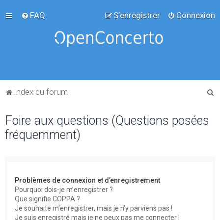
FAQ
S’enregistrer
Connexion
R
Index du forum
e
Foire aux questions (Questions posées
c
fréquemment)
h
e
r
c
Problèmes de connexion et d’enregistrement
h
Pourquoi dois-je m’enregistrer ?
Que signifie COPPA ?
e
Je souhaite m’enregistrer, mais je n’y parviens pas !
r
Je suis enregistré mais je ne peux pas me connecter !