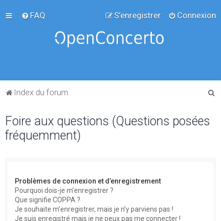
FAQ
S’enregistrer
Connexion
R
Index du forum
e
Foire aux questions (Questions posées
c
fréquemment)
h
e
r
c
Problèmes de connexion et d’enregistrement
h
Pourquoi dois-je m’enregistrer ?
Que signifie COPPA ?
e
Je souhaite m’enregistrer, mais je n’y parviens pas !
r
Je suis enregistré mais je ne peux pas me connecter !