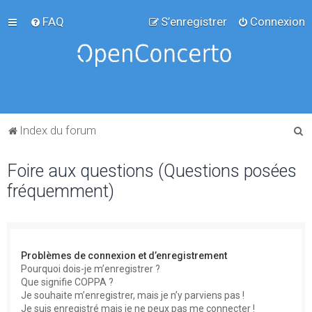
FAQ
S’enregistrer
Connexion
R
Index du forum
e
Foire aux questions (Questions posées
c
fréquemment)
h
e
r
c
Problèmes de connexion et d’enregistrement
h
Pourquoi dois-je m’enregistrer ?
Que signifie COPPA ?
e
Je souhaite m’enregistrer, mais je n’y parviens pas !
r
Je suis enregistré mais je ne peux pas me connecter !