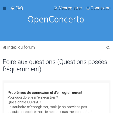
FAQ
S’enregistrer
Connexion
R
Index du forum
e
Foire aux questions (Questions posées
c
fréquemment)
h
e
r
c
Problèmes de connexion et d’enregistrement
h
Pourquoi dois-je m’enregistrer ?
Que signifie COPPA ?
e
Je souhaite m’enregistrer, mais je n’y parviens pas !
r
Je suis enregistré mais je ne peux pas me connecter !