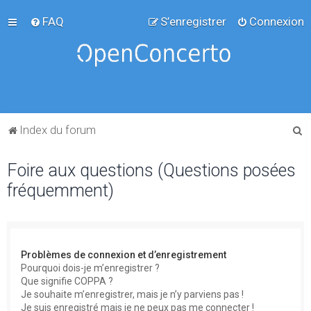
FAQ
S’enregistrer
Connexion
R
Index du forum
e
Foire aux questions (Questions posées
c
fréquemment)
h
e
r
c
Problèmes de connexion et d’enregistrement
h
Pourquoi dois-je m’enregistrer ?
Que signifie COPPA ?
e
Je souhaite m’enregistrer, mais je n’y parviens pas !
r
Je suis enregistré mais je ne peux pas me connecter !