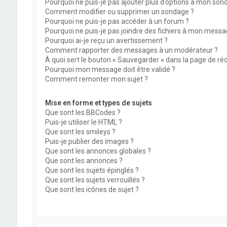
Pourquoi ne puis-je pas ajouter plus d’options à mon son
Comment modifier ou supprimer un sondage ?
Pourquoi ne puis-je pas accéder à un forum ?
Pourquoi ne puis-je pas joindre des fichiers à mon messa
Pourquoi ai-je reçu un avertissement ?
Comment rapporter des messages à un modérateur ?
À quoi sert le bouton « Sauvegarder » dans la page de r
Pourquoi mon message doit être validé ?
Comment remonter mon sujet ?
Mise en forme et types de sujets
Que sont les BBCodes ?
Puis-je utiliser le HTML ?
Que sont les smileys ?
Puis-je publier des images ?
Que sont les annonces globales ?
Que sont les annonces ?
Que sont les sujets épinglés ?
Que sont les sujets verrouillés ?
Que sont les icônes de sujet ?