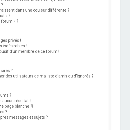
 ?
issent dans une couleur différente ?
ut » ?
u forum » ?
es privés !
 indésirables !
abusif d’un membre de ce forum !
norés ?
 des utilisateurs de ma liste d’amis ou d’ignorés ?
rums ?
 aucun résultat ?
ne page blanche ?!
es ?
pres messages et sujets ?