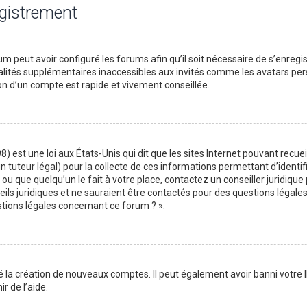
egistrement
m peut avoir configuré les forums afin qu’il soit nécessaire de s’enregi
lités supplémentaires inaccessibles aux invités comme les avatars perso
on d’un compte est rapide et vivement conseillée.
) est une loi aux États-Unis qui dit que les sites Internet pouvant recu
n tuteur légal) pour la collecte de ces informations permettant d’identif
ou que quelqu’un le fait à votre place, contactez un conseiller juridique
ils juridiques et ne sauraient être contactés pour des questions légales
stions légales concernant ce forum ? ».
é la création de nouveaux comptes. Il peut également avoir banni votre I
r de l’aide.