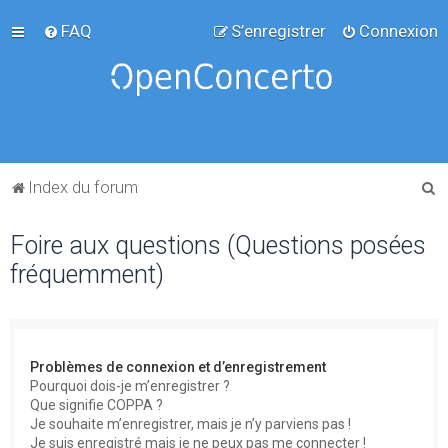
FAQ
S’enregistrer
Connexion
R
Index du forum
e
Foire aux questions (Questions posées
c
fréquemment)
h
e
r
c
Problèmes de connexion et d’enregistrement
h
Pourquoi dois-je m’enregistrer ?
Que signifie COPPA ?
e
Je souhaite m’enregistrer, mais je n’y parviens pas !
r
Je suis enregistré mais je ne peux pas me connecter !