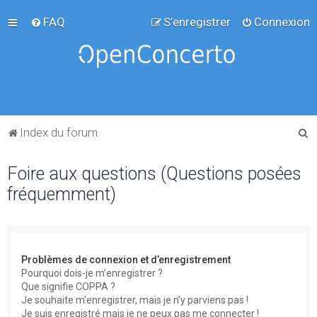
FAQ
S’enregistrer
Connexion
R
Index du forum
e
Foire aux questions (Questions posées
c
fréquemment)
h
e
r
c
Problèmes de connexion et d’enregistrement
h
Pourquoi dois-je m’enregistrer ?
Que signifie COPPA ?
e
Je souhaite m’enregistrer, mais je n’y parviens pas !
r
Je suis enregistré mais je ne peux pas me connecter !