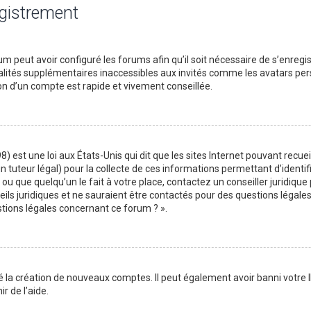
egistrement
m peut avoir configuré les forums afin qu’il soit nécessaire de s’enregi
lités supplémentaires inaccessibles aux invités comme les avatars perso
on d’un compte est rapide et vivement conseillée.
) est une loi aux États-Unis qui dit que les sites Internet pouvant recu
n tuteur légal) pour la collecte de ces informations permettant d’identif
ou que quelqu’un le fait à votre place, contactez un conseiller juridique
ils juridiques et ne sauraient être contactés pour des questions légales
stions légales concernant ce forum ? ».
é la création de nouveaux comptes. Il peut également avoir banni votre I
r de l’aide.