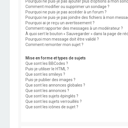
Pourquoi ne puis-je pas ajouter plus d’options à mon son
Comment modifier ou supprimer un sondage ?
Pourquoi ne puis-je pas accéder à un forum ?
Pourquoi ne puis-je pas joindre des fichiers à mon messa
Pourquoi ai-je reçu un avertissement ?
Comment rapporter des messages à un modérateur ?
À quoi sert le bouton « Sauvegarder » dans la page de r
Pourquoi mon message doit être validé ?
Comment remonter mon sujet ?
Mise en forme et types de sujets
Que sont les BBCodes ?
Puis-je utiliser le HTML ?
Que sont les smileys ?
Puis-je publier des images ?
Que sont les annonces globales ?
Que sont les annonces ?
Que sont les sujets épinglés ?
Que sont les sujets verrouillés ?
Que sont les icônes de sujet ?