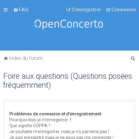
FAQ
S’enregistrer
Connexion
R
Index du forum
e
Foire aux questions (Questions posées
c
fréquemment)
h
e
r
c
Problèmes de connexion et d’enregistrement
h
Pourquoi dois-je m’enregistrer ?
Que signifie COPPA ?
e
Je souhaite m’enregistrer, mais je n’y parviens pas !
r
Je suis enregistré mais je ne peux pas me connecter !