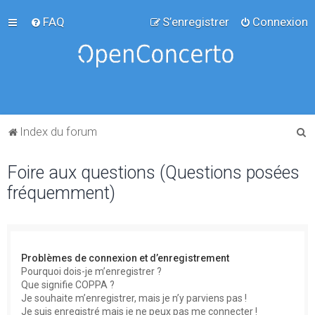
FAQ
S’enregistrer
Connexion
R
Index du forum
e
Foire aux questions (Questions posées
c
fréquemment)
h
e
r
c
Problèmes de connexion et d’enregistrement
h
Pourquoi dois-je m’enregistrer ?
Que signifie COPPA ?
e
Je souhaite m’enregistrer, mais je n’y parviens pas !
r
Je suis enregistré mais je ne peux pas me connecter !